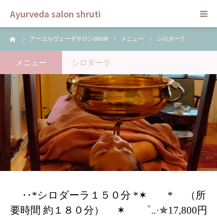
Ayurveda salon shruti
ーム
アーユルヴェーダサロンshruti
メニュー
シロダーラ
HOME
メニュー
シロダーラ
メニュー
スクール
ご予約
セラピスト
ブログ
‥*シロダーラ１５０分 *✶ * （所
要時間 約１８０分） ✶ ゜..·✯17,800円