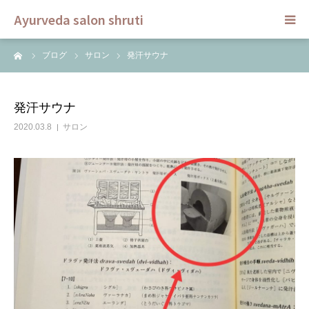
Ayurveda salon shruti
ーム
ブログ
サロン
発汗サウナ
HOME
メニュー
発汗サウナ
2020.03.8
サロン
スクール
ご予約
セラピスト
ブログ