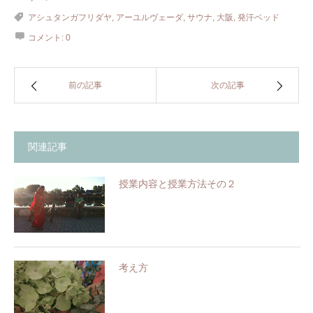
アシュタンガフリダヤ
,
アーユルヴェーダ
,
サウナ
,
大阪
,
発汗ベッド
コメント:
0
前の記事
次の記事
関連記事
授業内容と授業方法その２
考え方