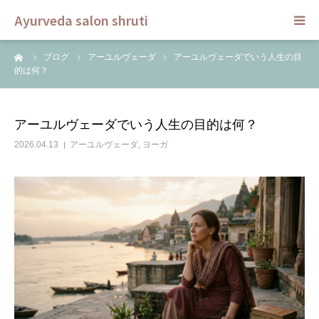
Ayurveda salon shruti
ーム
ブログ
アーユルヴェーダ
アーユルヴェーダでいう人生の目
HOME
的は何？
メニュー
アーユルヴェーダでいう人生の目的は何？
スクール
2026.04.13
アーユルヴェーダ
,
ヨーガ
ご予約
セラピスト
ブログ