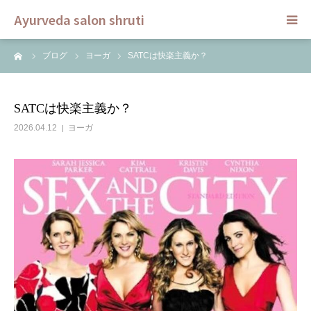
Ayurveda salon shruti
ーム
ブログ
ヨーガ
SATCは快楽主義か？
HOME
メニュー
SATCは快楽主義か？
2026.04.12
ヨーガ
スクール
ご予約
セラピスト
ブログ