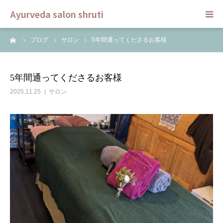
Ayurveda salon shruti
ーム
ブログ
サロン
5年間通ってくださるお客様
HOME
メニュー
5年間通ってくださるお客様
2025.11.25
サロン
スクール
ご予約
セラピスト
ブログ