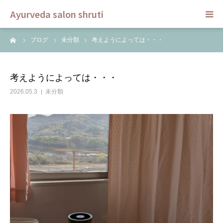
Ayurveda salon shruti
ーム
ブログ
未分類
考えようによっては・・・
HOME
メニュー
考えようによっては・・・
2026.05.3
未分類
スクール
ご予約
セラピスト
ブログ