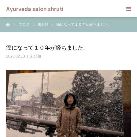
Ayurveda salon shruti
ーム
ブログ
未分類
癌になって１０年が経ちました。
HOME
メニュー
癌になって１０年が経ちました。
2026.02.13
未分類
スクール
ご予約
セラピスト
ブログ