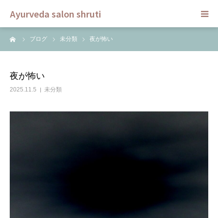
Ayurveda salon shruti
ーム
ブログ
未分類
夜が怖い
HOME
メニュー
夜が怖い
2025.11.5
未分類
スクール
ご予約
セラピスト
ブログ