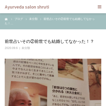
Ayurveda salon shruti
ーム
ブログ
未分類
前世占いその②前世でも結婚してなかっ
HOME
た！…
メニュー
前世占いその②前世でも結婚してなかった！？
スクール
2020.09.6
未分類
ご予約
セラピスト
ブログ