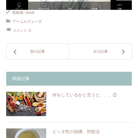
投稿者:
shruti
アーユルヴェーダ
コメント:
0
前の記事
次の記事
関連記事
何をしているかと言うと、、、②
ピッタ性の頭痛、対処法