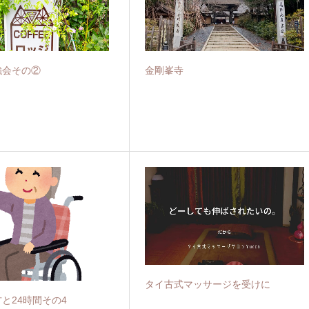
強会その②
金剛峯寺
タイ古式マッサージを受けに
と24時間その4