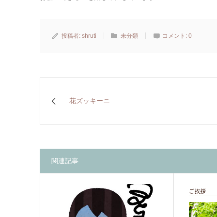
投稿者:
shruti
未分類
コメント:
0
花ズッキーニ
関連記事