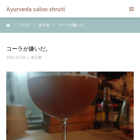
Ayurveda salon shruti
ーム
ブログ
未分類
コーラが嫌いだ。
HOME
メニュー
コーラが嫌いだ。
2021.12.20
未分類
スクール
ご予約
セラピスト
ブログ