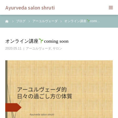
Ayurveda salon shruti
ーム
ブログ
アーユルヴェーダ
オンライン講座
comi…
HOME
メニュー
オンライン講座
coming soon
2020.05.11
アーユルヴェーダ
,
サロン
スクール
ご予約
セラピスト
ブログ