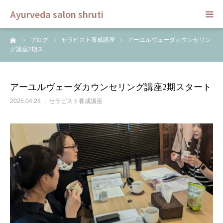
Ayurveda salon shruti
ーム
ブログ
セラピスト養成講座
アーユルヴェーダカウンセリン
HOME
グ講座2期ス…
メニュー
アーユルヴェーダカウンセリング講座2期スタート
スクール
2025.04.28
セラピスト養成講座
ご予約
セラピスト
ブログ