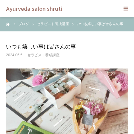
Ayurveda salon shruti
ーム
ブログ
セラピスト養成講座
いつも嬉しい事は皆さんの事
HOME
メニュー
いつも嬉しい事は皆さんの事
2024.06.5
セラピスト養成講座
スクール
ご予約
セラピスト
ブログ